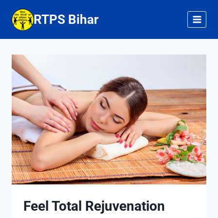
Skip
RTPS Bihar
to
content
Feel Total Rejuvenation